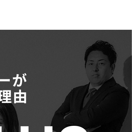
ーが
理由