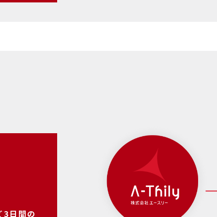
る
修
ど3日間の