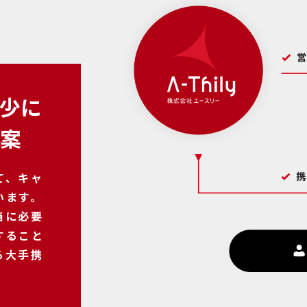
少に
提案
て、キャ
います。
当に必要
すること
る大手携