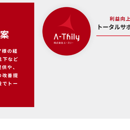
提案
ア様の経
低下など
提供や、
の改善提
段でトー